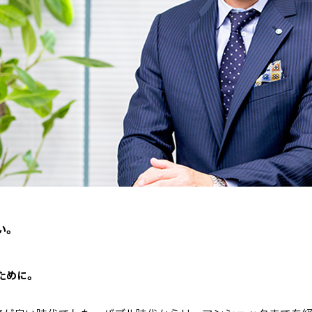
い。
ために。