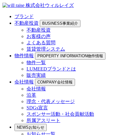
株式会社ウィルレイズ
ブランド
不動産投資
BUSINESS
事業紹介
不動産投資
お客様の声
よくある質問
賃貸管理システム
物件情報
PROPERTY INFORMATION
物件情報
物件一覧
LUMEEDブランドとは
販売実績
会社情報
COMPANY
会社情報
会社情報
沿革
理念・代表メッセージ
SDGs宣言
スポンサー活動・社会貢献活動
所属アスリート
NEWS
お知らせ
お知らせ一覧